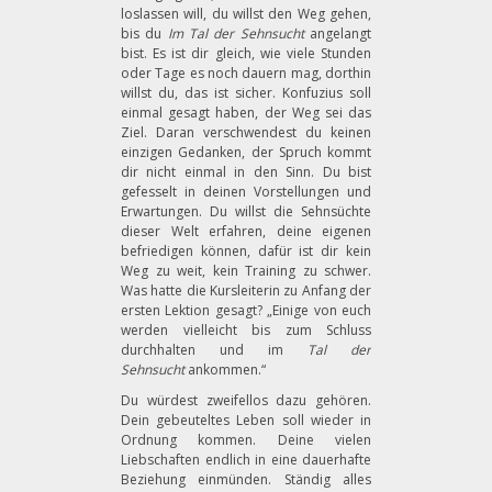
loslassen will, du willst den Weg gehen,
bis du
Im Tal der Sehnsucht
angelangt
bist. Es ist dir gleich, wie viele Stunden
oder Tage es noch dauern mag, dorthin
willst du, das ist sicher. Konfuzius soll
einmal gesagt haben, der Weg sei das
Ziel. Daran verschwendest du keinen
einzigen Gedanken, der Spruch kommt
dir nicht einmal in den Sinn. Du bist
gefesselt in deinen Vorstellungen und
Erwartungen. Du willst die Sehnsüchte
dieser Welt erfahren, deine eigenen
befriedigen können, dafür ist dir kein
Weg zu weit, kein Training zu schwer.
Was hatte die Kursleiterin zu Anfang der
ersten Lektion gesagt? „Einige von euch
werden vielleicht bis zum Schluss
durchhalten und im
Tal der
Sehnsucht
ankommen.“
Du würdest zweifellos dazu gehören.
Dein gebeuteltes Leben soll wieder in
Ordnung kommen. Deine vielen
Liebschaften endlich in eine dauerhafte
Beziehung einmünden. Ständig alles