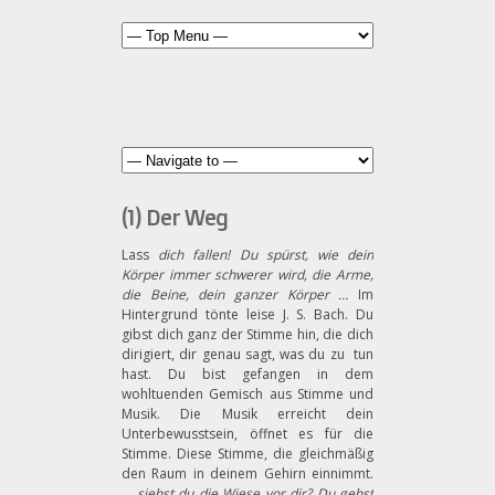
(1) Der Weg
Lass
dich fallen! Du spürst, wie dein
Körper immer schwerer wird, die Arme,
die Beine, dein ganzer Körper …
Im
Hintergrund tönte leise J. S. Bach. Du
gibst dich ganz der Stimme hin, die dich
dirigiert, dir genau sagt, was du zu tun
hast. Du bist gefangen in dem
wohltuenden Gemisch aus Stimme und
Musik.
Die Musik erreicht dein
Unterbewusstsein, öffnet es für die
Stimme. Diese Stimme, die gleichmäßig
den Raum in deinem Gehirn einnimmt.
…
siehst du die Wiese vor dir? Du gehst