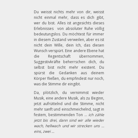
Du weisst nichts mehr von dir, weisst
nicht einmal mehr, dass es dich gibt,
wer du bist. Alles ist angesichts dieses
Erlebnisses von absoluter Ruhe völlig
bedeutungslos. Du möchtest für immer
in diesem Zustand verweilen, aber es ist
nicht dein Wille, dein Ich, das diesen
Wunsch verspürt. Eine andere Ebene hat
die Regentschaft übernommen,
Suggestivkräfte beherrschen dich, du
selbst bist nicht mehr existent. Du
spürst die Gedanken aus deinem
Körper fließen, du empfindest nur noch,
was die Stimme dir eingibt.
Da, plötzlich, du vernimmst wieder
Musik, eine andere Musik, als zu Beginn,
jetzt aufrüttelnd und die Stimme, nicht
mehr sanft und einschmeichelnd, sagt in
festem, bestimmenden Ton …
ich zähle
jetzt bis drei, dann sind wir alle wieder
wach, hellwach und wir strecken uns …
eins, zwei …