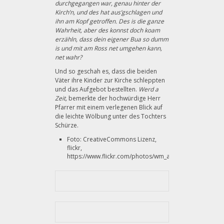
durchgegangen war, genau hinter der
Kirch’n, und des hat aus’gschlagen und
ihn am Kopf getroffen. Des is die ganze
Wahrheit, aber des konnst doch koam
erzähln, dass dein eigener Bua so dumm
is und mit am Ross net umgehen kann,
net wahr?
Und so geschah es, dass die beiden
Väter ihre Kinder zur Kirche schleppten
und das Aufgebot bestellten.
Werd a
Zeit,
bemerkte der hochwürdige Herr
Pfarrer mit einem verlegenen Blick auf
die leichte Wölbung unter des Tochters
Schürze.
Foto: CreativeCommons Lizenz,
flickr,
https://www.flickr.com/photos/wm_archiv/