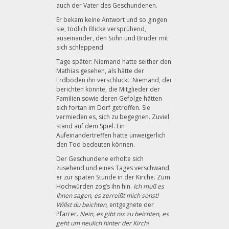
auch der Vater des Geschundenen.
Er bekam keine Antwort und so gingen
sie, tödlich Blicke versprühend,
auseinander, den Sohn und Bruder mit
sich schleppend.
Tage später: Niemand hatte seither den
Mathias gesehen, als hätte der
Erdboden ihn verschluckt. Niemand, der
berichten könnte, die Mitglieder der
Familien sowie deren Gefolge hätten
sich fortan im Dorf getroffen. Sie
vermieden es, sich zu begegnen. Zuviel
stand auf dem Spiel. Ein
Aufeinandertreffen hätte unweigerlich
den Tod bedeuten können.
Der Geschundene erholte sich
zusehend und eines Tages verschwand
er zur späten Stunde in der Kirche. Zum
Hochwürden zog’s ihn hin.
Ich muß es
Ihnen sagen, es zerreißt mich sonst!
Willst du beichten,
entgegnete der
Pfarrer.
Nein, es gibt nix zu beichten, es
geht um neulich hinter der Kirch!