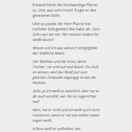
Erstaunt hörte der hochwürdige Pfarrer
zu.
Und, was soll ich tun
?, fragte er den
genesenen Sohn.
Und so passte der Herr Pfarrer bei
nächster Gelegenheit den Vater ab.
Dein
Sohn war bei mir. Wir müssen reden! Du
weißt davon?
Wovon soll ich was wissen?,
entgegnete
der stattliche Mann.
Der Mathias und die Vroni, deine
Tochter
,
sie sind auf und davon
.
Du muß
es wissen, weil das Madl just zum
gleichen Zeitpunkt abgängig ist wie der
Mathias.
Zefix, ja ich weiß es natürlich, aber hat er
dir auch erzählt, wer ihn so zugerichtet
hat?
Nein, hat er nicht und ich wollt auch nicht
insistieren, wenn er net von selber etwas
sagen wollt.
A Ross wollt er aufhalten, des