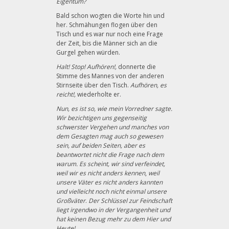
Eigentum?
Bald schon wogten die Worte hin und
her. Schmähungen flogen über den
Tisch und es war nur noch eine Frage
der Zeit, bis die Männer sich an die
Gurgel gehen würden.
Halt! Stop! Aufhören!,
donnerte die
Stimme des Mannes von der anderen
Stirnseite über den Tisch.
Aufhören, es
reicht!,
wiederholte er.
Nun, es ist so, wie mein Vorredner sagte.
Wir bezichtigen uns gegenseitig
schwerster Vergehen und manches von
dem Gesagten mag auch so gewesen
sein, auf beiden Seiten, aber es
beantwortet nicht die Frage nach dem
warum. Es scheint, wir sind verfeindet,
weil wir es nicht anders kennen
,
weil
unsere Väter es nicht anders kannten
und vielleicht noch nicht einmal unsere
Großväter
.
Der Schlüssel zur Feindschaft
liegt irgendwo in der Vergangenheit und
hat keinen Bezug mehr zu dem Hier und
Heute!