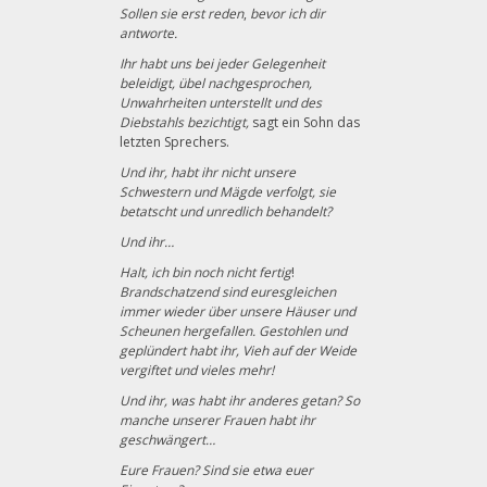
Sollen sie erst reden
,
bevor ich dir
antworte.
Ihr habt uns bei jeder Gelegenheit
beleidigt, übel nachgesprochen,
Unwahrheiten unterstellt und des
Diebstahls bezichtigt,
sagt ein Sohn das
letzten Sprechers.
Und ihr, habt ihr nicht unsere
Schwestern und Mägde verfolgt, sie
betatscht und unredlich behandelt?
Und ihr…
Halt, ich bin noch nicht fertig
!
Brandschatzend
sind euresgleichen
immer wieder über unsere Häuser und
Scheunen hergefallen. Gestohlen und
geplündert habt ihr, Vieh auf der Weide
vergiftet und vieles mehr!
Und ihr, was habt ihr anderes getan? So
manche unserer Frauen habt ihr
geschwängert…
Eure Frauen? Sind sie etwa euer