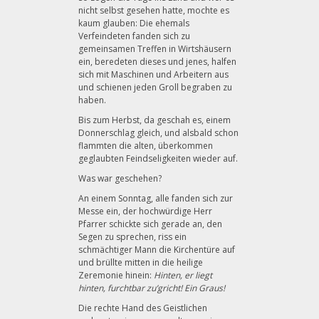
nicht selbst gesehen hatte, mochte es
kaum glauben: Die ehemals
Verfeindeten fanden sich zu
gemeinsamen Treffen in Wirtshäusern
ein, beredeten dieses und jenes, halfen
sich mit Maschinen und Arbeitern aus
und schienen jeden Groll begraben zu
haben.
Bis zum Herbst, da geschah es, einem
Donnerschlag gleich, und alsbald schon
flammten die alten, überkommen
geglaubten Feindseligkeiten wieder auf.
Was war geschehen?
An einem Sonntag, alle fanden sich zur
Messe ein, der hochwürdige Herr
Pfarrer schickte sich gerade an, den
Segen zu sprechen, riss ein
schmächtiger Mann die Kirchentüre auf
und brüllte mitten in die heilige
Zeremonie hinein:
Hinten, er liegt
hinten, furchtbar zu’gricht! Ein Graus!
Die rechte Hand des Geistlichen