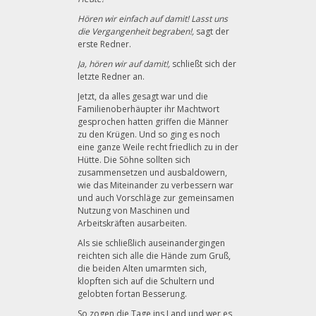
Hören wir einfach auf damit! Lasst uns
die Vergangenheit begraben!,
sagt der
erste Redner.
Ja, hören wir auf damit!,
schließt sich der
letzte Redner an.
Jetzt, da alles gesagt war und die
Familienoberhäupter ihr Machtwort
gesprochen hatten griffen die Männer
zu den Krügen. Und so ging es noch
eine ganze Weile recht friedlich zu in der
Hütte. Die Söhne sollten sich
zusammensetzen und ausbaldowern,
wie das Miteinander zu verbessern war
und auch Vorschläge zur gemeinsamen
Nutzung von Maschinen und
Arbeitskräften ausarbeiten.
Als sie schließlich auseinandergingen
reichten sich alle die Hände zum Gruß,
die beiden Alten umarmten sich,
klopften sich auf die Schultern und
gelobten fortan Besserung.
So zogen die Tage ins Land und wer es