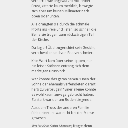
verharrte wie angewurzelt vor seiner
Brust, zitterte kaum merklich, bewegte
sich aber um keinen Millimeter nach
oben oder unten.
Alle drängten sie durch die schmale
Pforte ins Freie und liefen, so schnell die
Beine sie trugen, zum rückwärtigen Teil
der Kirche.
Da lag er! Übel zugerichtet sein Gesicht,
verschwollen und von Blut verschmiert.
Kein Wort kam über seine Lippen, nur
ein leises Stöhnen entrang sich dem
mächtigen Brustkorb.
Wer konnte das getan haben? Einen der
Söhne der ehemals Verfeindeten derart
herb zu verprügeln? Einer alleine konnte
es wohl kaum zuwege gebracht haben.
Zu stark war der am Boden Liegende.
Aus dem Tross der anderen Familie
fehlte einer, er war nicht bei der Messe
gewesen.
Wo ist dein Sohn Mathias,
fragte denn