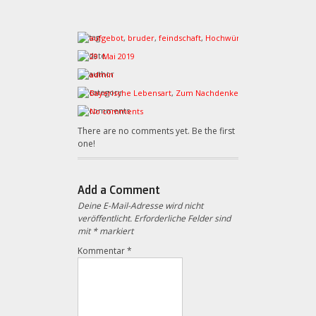
aufgebot
,
bruder
,
feindschaft
,
Hochwürden
,
Kirche
,
mißhan
29. Mai 2019
admin
Bayerische Lebensart
,
Zum Nachdenken
No comments
There are no comments yet. Be the first
one!
Add a Comment
Deine E-Mail-Adresse wird nicht
veröffentlicht.
Erforderliche Felder sind
mit
*
markiert
Kommentar
*