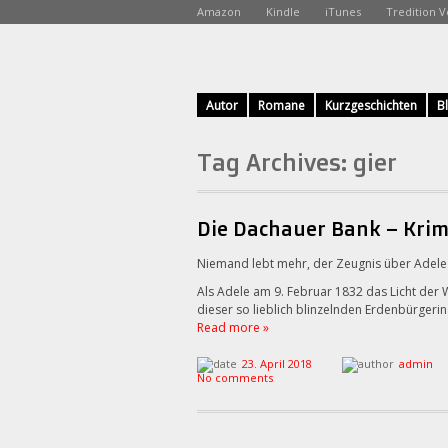
Amazon
Kindle
iTunes
Tredition V
Autor
Romane
Kurzgeschichten
B
Tag Archives:
gier
Die Dachauer Bank – Krim
Niemand lebt mehr, der Zeugnis über Adele
Als Adele am 9. Februar 1832 das Licht der W
dieser so lieblich blinzelnden Erdenbürgeri
Read more »
23. April 2018
admin
No comments