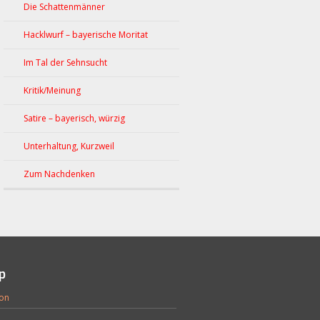
Die Schattenmänner
Hacklwurf – bayerische Moritat
Im Tal der Sehnsucht
Kritik/Meinung
Satire – bayerisch, würzig
Unterhaltung, Kurzweil
Zum Nachdenken
p
on
e