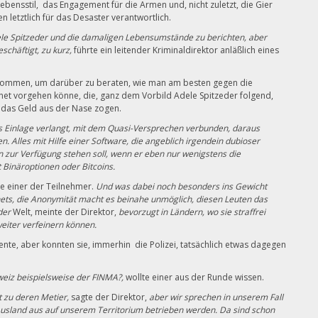
bensstil, das Engagement für die Armen und, nicht zuletzt, die Gier
n letztlich für das Desaster verantwortlich.
dele Spitzeder und die damaligen Lebensumstände zu berichten, aber
eschäftigt, zu kurz,
führte ein leitender Kriminaldirektor anläßlich eines
ekommen, um darüber zu beraten, wie man am besten gegen die
et vorgehen könne, die, ganz dem Vorbild Adele Spitzeder folgend,
das Geld aus der Nase zogen.
s Einlage verlangt, mit dem Quasi-Versprechen verbunden, daraus
 Alles mit Hilfe einer Software, die angeblich irgendein dubioser
n zur Verfügung stehen soll, wenn er eben nur wenigstens die
 Binäroptionen oder Bitcoins.
e einer der Teilnehmer.
Und was dabei noch besonders ins Gewicht
nets, die Anonymität macht es beinahe unmöglich, diesen Leuten das
der
Welt, meinte der Direktor,
bevorzugt in Ländern, wo sie straffrei
eiter verfeinern können.
nte, aber konnten sie, immerhin die Polizei, tatsächlich etwas dagegen
hweiz beispielsweise der FINMA?,
wollte einer aus der Runde wissen.
t zu deren Metier,
sagte der Direktor,
aber wir sprechen in unserem Fall
 Ausland aus auf unserem Territorium betrieben werden. Da sind schon