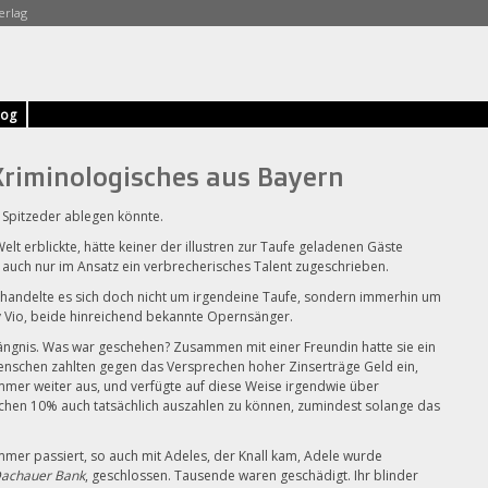
erlag
log
Kriminologisches aus Bayern
 Spitzeder ablegen könnte.
elt erblickte, hätte keiner der illustren zur Taufe geladenen Gäste
n auch nur im Ansatz ein verbrecherisches Talent zugeschrieben.
, handelte es sich doch nicht um irgendeine Taufe, sondern immerhin um
ty Vio, beide hinreichend bekannte Opernsänger.
fängnis. Was war geschehen? Zusammen mit einer Freundin hatte sie ein
enschen zahlten gegen das Versprechen hoher Zinserträge Geld ein,
mmer weiter aus, und verfügte auf diese Weise irgendwie über
ichen 10% auch tatsächlich auszahlen zu können, zumindest solange das
mmer passiert, so auch mit Adeles, der Knall kam, Adele wurde
Dachauer Bank
, geschlossen. Tausende waren geschädigt. Ihr blinder