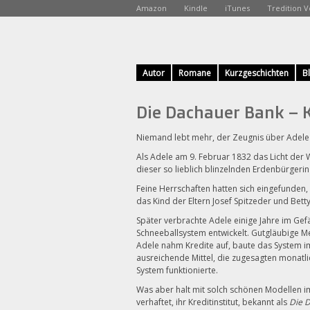
Amazon
Kindle
iTunes
Tredition V
Autor
Romane
Kurzgeschichten
B
Die Dachauer Bank – 
Niemand lebt mehr, der Zeugnis über Adele
Als Adele am 9. Februar 1832 das Licht der W
dieser so lieblich blinzelnden Erdenbürgeri
Feine Herrschaften hatten sich eingefunden
das Kind der Eltern Josef Spitzeder und Bet
Später verbrachte Adele einige Jahre im Ge
Schneeballsystem entwickelt. Gutgläubige M
Adele nahm Kredite auf, baute das System i
ausreichende Mittel, die zugesagten monatl
System funktionierte.
Was aber halt mit solch schönen Modellen i
verhaftet, ihr Kreditinstitut, bekannt als
Die 