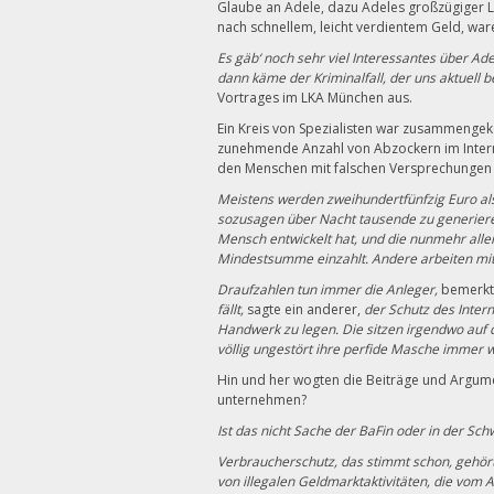
Glaube an Adele, dazu Adeles großzügiger Le
nach schnellem, leicht verdientem Geld, ware
Es gäb‘ noch sehr viel Interessantes über A
dann käme der Kriminalfall, der uns aktuell b
Vortrages im LKA München aus.
Ein Kreis von Spezialisten war zusammeng
zunehmende Anzahl von Abzockern im Intern
den Menschen mit falschen Versprechungen 
Meistens werden zweihundertfünfzig Euro al
sozusagen über Nacht tausende zu generieren.
Mensch entwickelt hat, und die nunmehr alle
Mindestsumme einzahlt. Andere arbeiten mit
Draufzahlen tun immer die Anleger,
bemerkt
fällt,
sagte ein anderer,
der Schutz des Inter
Handwerk zu legen. Die sitzen irgendwo auf 
völlig ungestört ihre perfide Masche immer w
Hin und her wogten die Beiträge und Argume
unternehmen?
Ist das nicht Sache der BaFin oder in der Sc
Verbraucherschutz, das stimmt schon, gehör
von illegalen Geldmarktaktivitäten, die vom