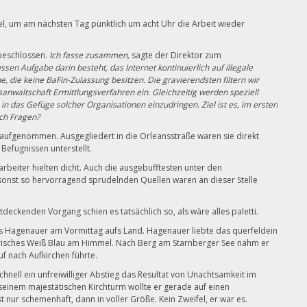
el, um am nächsten Tag pünktlich um acht Uhr die Arbeit wieder
beschlossen.
Ich fasse zusammen,
sagte der Direktor zum
ssen Aufgabe darin besteht, das Internet kontinuierlich auf illegale
he, die keine BaFin-Zulassung besitzen. Die gravierendsten filtern wir
sanwaltschaft Ermittlungsverfahren ein. Gleichzeitig werden speziell
 das Gefüge solcher Organisationen einzudringen. Ziel ist es, im ersten
och Fragen?
 aufgenommen. Ausgegliedert in die Orleansstraße waren sie direkt
efugnissen unterstellt.
rbeiter hielten dicht. Auch die ausgebufftesten unter den
e sonst so hervorragend sprudelnden Quellen waren an dieser Stelle
tdeckenden Vorgang schien es tatsächlich so, als wäre alles paletti.
s Hagenauer am Vormittag aufs Land. Hagenauer liebte das querfeldein
yerisches Weiß Blau am Himmel. Nach Berg am Starnberger See nahm er
f nach Aufkirchen führte.
chnell ein unfreiwilliger Abstieg das Resultat von Unachtsamkeit im
seinem majestätischen Kirchturm wollte er gerade auf einen
t nur schemenhaft, dann in voller Größe. Kein Zweifel, er war es.