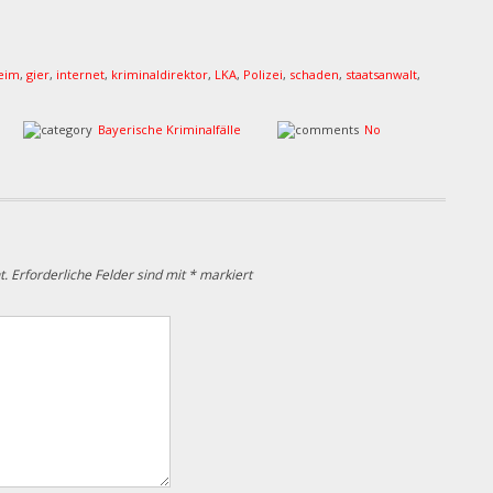
eim
,
gier
,
internet
,
kriminaldirektor
,
LKA
,
Polizei
,
schaden
,
staatsanwalt
,
Bayerische Kriminalfälle
No
t.
Erforderliche Felder sind mit
*
markiert