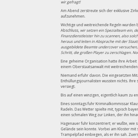
wir gefragt!
Am Abend zerstreute sich der exklusive Zirk
aufzunehmen.
Wichtige und weitreichende Regeln wurden 
Abschluss,
wir setzen ein Spezialteam ein, de
Finanzdienstleister hin zu scannen, also solc
heraus und leiten in Absprache mit der Staat
ausgebildete Beamte undercover versuchen, in
Schritt, die großen Player zu zerschlagen. N
Eine geheime Organisation hatte ihre Arbeit
einem Oberstaatsanwalt mit weitreichenden B
Niemand erfuhr davon. Die eingesetzten Mita
Enthüllungsjournalisten wussten nichts. Ihr
versiegt.
Bis auf einen winzigen, eigentlich kaum zu en
Eines sonntags fuhr Kriminalkommissar Klau
Radeln. Das Wetter spielte mit, typisch ba
einen schmalen Weg zur Linken, der ihn hinau
Hagenauer fuhr konzentriert; er wußte, wie s
Gelände sein konnte. Vorbei am Kloster mit 
Trampelpfad einbiegen, als er ihn sah. Zuers