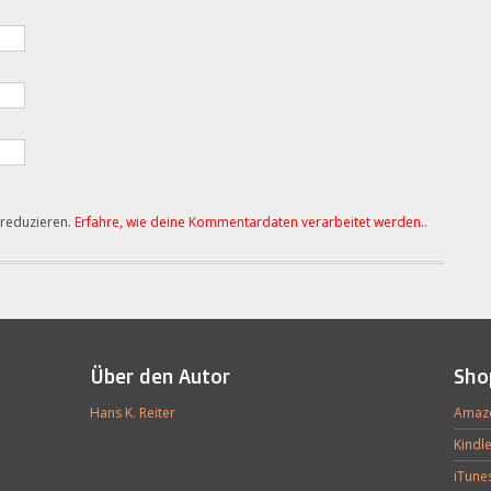
 reduzieren.
Erfahre, wie deine Kommentardaten verarbeitet werden.
.
Über den Autor
Sho
Hans K. Reiter
Amaz
Kindl
iTune