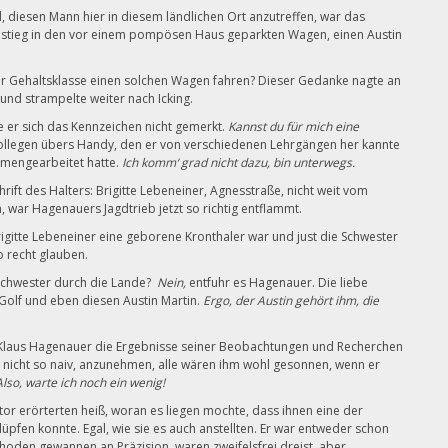
, diesen Mann hier in diesem ländlichen Ort anzutreffen, war das
d stieg in den vor einem pompösen Haus geparkten Wagen, einen Austin
er Gehaltsklasse einen solchen Wagen fahren? Dieser Gedanke nagte an
und strampelte weiter nach Icking.
e er sich das Kennzeichen nicht gemerkt.
Kannst du für mich eine
Kollegen übers Handy, den er von verschiedenen Lehrgängen her kannte
mmengearbeitet hatte.
Ich komm‘ grad nicht dazu, bin unterwegs.
ift des Halters: Brigitte Lebeneiner, Agnesstraße, nicht weit vom
n, war Hagenauers Jagdtrieb jetzt so richtig entflammt.
rigitte Lebeneiner eine geborene Kronthaler war und just die Schwester
o recht glauben.
 Schwester durch die Lande?
Nein,
entfuhr es Hagenauer. Die liebe
Golf und eben diesen Austin Martin.
Ergo, der Austin gehört ihm, die
 Klaus Hagenauer die Ergebnisse seiner Beobachtungen und Recherchen
nicht so naiv, anzunehmen, alle wären ihm wohl gesonnen, wenn er
Also, warte ich noch ein wenig!
or erörterten heiß, woran es liegen mochte, dass ihnen eine der
pfen konnte. Egal, wie sie es auch anstellten. Er war entweder schon
thoden gewannen an Präzision, waren zweifelsfrei dreist, aber