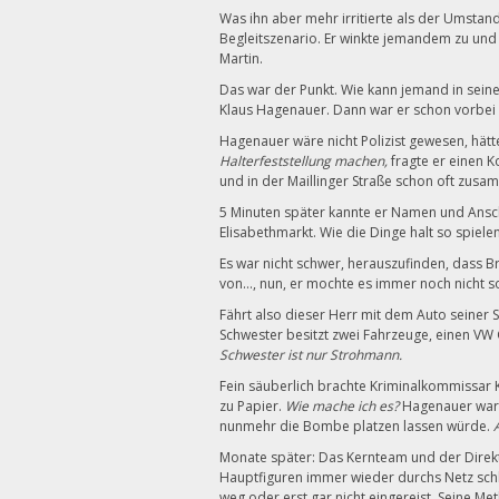
Was ihn aber mehr irritierte als der Umstand
Begleitszenario. Er winkte jemandem zu un
Martin.
Das war der Punkt. Wie kann jemand in sein
Klaus Hagenauer. Dann war er schon vorbei 
Hagenauer wäre nicht Polizist gewesen, hätt
Halterfeststellung machen,
fragte er einen 
und in der Maillinger Straße schon oft zusa
5 Minuten später kannte er Namen und Anschr
Elisabethmarkt. Wie die Dinge halt so spiele
Es war nicht schwer, herauszufinden, dass B
von…, nun, er mochte es immer noch nicht s
Fährt also dieser Herr mit dem Auto seiner
Schwester besitzt zwei Fahrzeuge, einen VW 
Schwester ist nur Strohmann.
Fein säuberlich brachte Kriminalkommissar
zu Papier.
Wie mache ich es?
Hagenauer war 
nunmehr die Bombe platzen lassen würde.
Monate später: Das Kernteam und der Direkt
Hauptfiguren immer wieder durchs Netz schlü
weg oder erst gar nicht eingereist. Seine Me