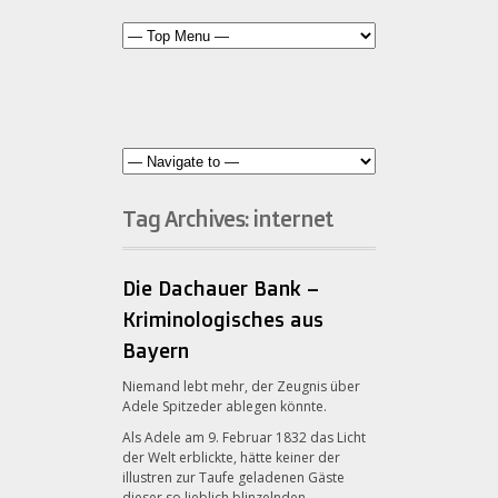
Tag Archives:
internet
Die Dachauer Bank –
Kriminologisches aus
Bayern
Niemand lebt mehr, der Zeugnis über
Adele Spitzeder ablegen könnte.
Als Adele am 9. Februar 1832 das Licht
der Welt erblickte, hätte keiner der
illustren zur Taufe geladenen Gäste
dieser so lieblich blinzelnden